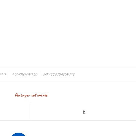
2018
0 COMMENTAIRES
/
PAR
LES DIDASCALIES
Partager cet entrée