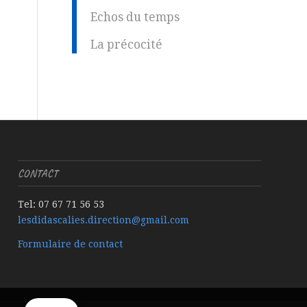
Echos du temps
La précocité
CONTACT
Tel: 07 67 71 56 53
lesdidascalies.direction@gmail.com
Formulaire de contact