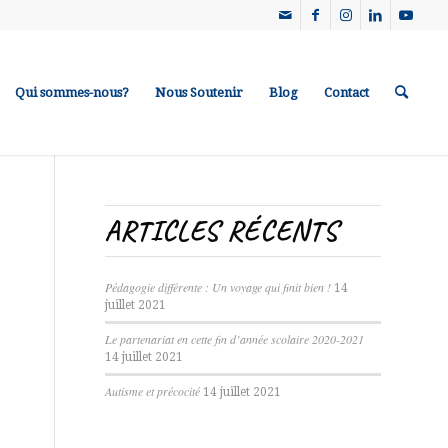
Qui sommes-nous?
Nous Soutenir
Blog
Contact
ARTICLES RÉCENTS
Pédagogie différente : Un voyage qui finit bien !
14
juillet 2021
Le partenariat en cette fin d’année scolaire 2020-2021
14 juillet 2021
Autisme et précocité
14 juillet 2021